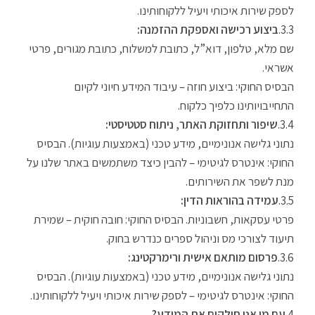
לספק שירות איכותי ויעיל ללקוחותינו.
ביצוע רכישה ואספקת ההזמנה:
שם מלא, טלפון, דוא”ל, כתובת למשלוח, כתובת מגורים, פרטי
אשראי.
הבסיס החוקי: ביצוע חוזה – עיבוד המידע חיוני לקיום
התחייבויותינו כלפיך כלקוח.
שיפור ותחזוקת האתר, ניתוח סטטיסטי:
נתוני גלישה אנונימיים, מידע טכני (באמצעות עוגיות). הבסיס
החוקי: אינטרס לגיטימי – להבין כיצד משתמשים באתר שלנו על
מנת לשפר את השירותים.
עמידה בהוראות הדין:
פרטי עסקאות, חשבוניות. הבסיס החוקי: חובה חוקית – שמירת
תיעוד לצורכי מס וניהול ספרים כנדרש בחוק.
פרסום מותאם אישית ורימרקטינג:
נתוני גלישה אנונימיים, מידע טכני (באמצעות עוגיות). הבסיס
החוקי: אינטרס לגיטימי – לספק שירות איכותי ויעיל ללקוחותינו.
עם מי אנו חולקים את המידע?