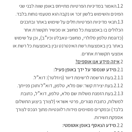
האמור במדיניות הפרטיות מתייחס באופן שווה לבני שני
המינים והשימוש בלשון זכר או נקבה הוא מטעמי נוחות בלבד.
תנאי מדיניות הפרטיות חלים על שימוש באתר ובתכנים
הכלולים בו באמצעות כל מחשב או מכשיר תקשורת אחר
(כדוגמת טלפון סלולרי, מחשבי טאבלט וכיו”ב), וכן על שימוש
באתר בין באמצעות רשת האינטרנט ובין באמצעות כל רשת או
אמצעי תקשורת אחרים.
איזה מידע אנו אוספים?
מידע שנמסר על ידך באופן פעיל:
בעת הרשמה לרשימת דיוור (ניוזלטר): דוא”ל.
בעת יצירת קשר: שם מלא, טלפון, דוא”ל ותוכן פנייתך.
בעת הזמנת משלוח: שם מלא, טלפון, דוא”ל, כתובת
למשלוח, כתובת מגורים, פרטי אשראי (לצורך ביצוע התשלום
בלבד) ובמקרים מסוימים מידות רלוונטיות מתוך הנכס לצורך
אספקת השירות.
מידע הנאסף באופן אוטומטי: