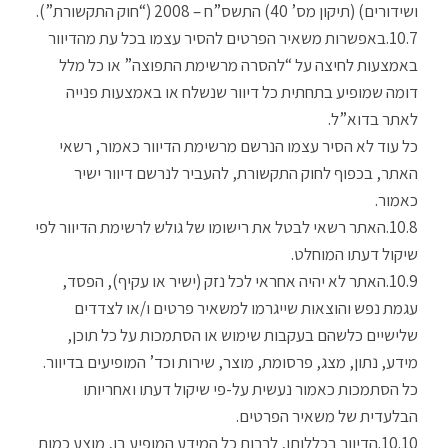
ושידורים) (תיקון מס’ 40) התשס”ח – 2008 (“חוק התקשורת”).
באפשרות משאיר הפרטים להסיר עצמו בכל עת מהדיוור
באמצעות לחיצה על “להסרה מרשימת התפוצה” או כל מלל
דומה שמופיע בתחתית כל דיוור שנשלח או באמצעות פנייה
לאתר בדוא”ל.
כל עוד לא הסיר עצמו הנרשם מרשימת הדיוור כאמור, רשאי
האתר, בכפוף לחוק התקשורת, להעביר לנרשם דיוור ישיר
כאמור.
האתר רשאי לבטל את רישומו של גולש לרשימת הדיוור לפי
שיקול דעתו המוחלט.
האתר לא יהיה אחראי לכל נזק (ישיר או עקיף), הפסד,
עגמת נפש והוצאות שייגרמו למשאיר פרטים ו/או לצדדים
שלישיים כלשהם בעקבות שימוש או הסתמכות על כל תוכן,
מידע, נתון, מצג, פרסומת, מוצר, שירות וכד’ המופיעים בדיוור.
כל הסתמכות כאמור נעשית על-פי שיקול דעתו ואחריותו
הבלעדית של משאיר הפרטים.
הדיוור בכללותו, לרבות כל המידע המופיע בו, מוצע כמות