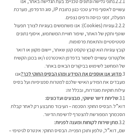
נתוני גלישה ונתונים טכניים: בעת הגלישה באתר, אנו
עשויים לאסוף מידע טכני כגון כתובת IP, סוג הדפדפן, מערכת
הפעלה, זמני כניסה ודפים נצפים.
עוגיות (Cookies): אנו משתמשים בעוגיות לצורך תפעול
שוטף ותקין של האתר, שיפור חוויית המשתמש, איסוף נתונים
סטטיסטיים והתאמת פרסומות.
קובץ עוגיות הוא קובץ טקסט קטן שאתר, יישום מקוון או דואר
אלקטרוני עשויים לשמור בדפדפן האינטרנט ו/או בכונן הקשיח
של המחשב לשימוש בביקורים הבאים באתר.
מדוע אנו אוספים את המידע ומהו הבסיס החוקי לכך?
אנו
מעבדים את המידע האישי שלכם למטרות ספציפיות ועל בסיס
עילות חוקיות מוגדרות, ובכלל זה:
שליחת דיוור שיווקי, מבצעים ועדכונים:
דוא”ל. הבסיס החוקי: הסכמה – העיבוד מתבצע רק לאחר קבלת
הסכמתך המפורשת להצטרף לרשימת הדיוור.
מתן שירות לקוחות ומענה לפניות:
שם, דוא”ל, טלפון ותוכן הפנייה. הבסיס החוקי: אינטרס לגיטימי –