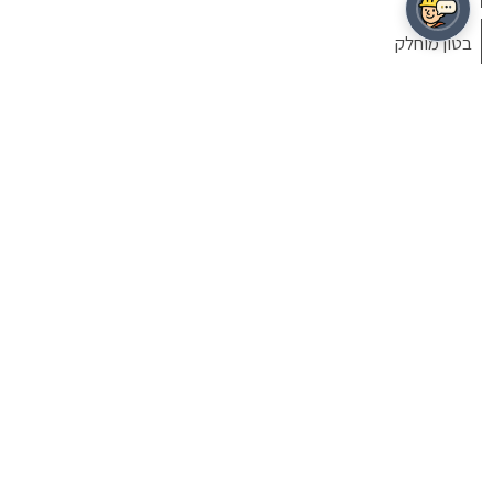
בטון מוחלק
ריצוף בטון
בטון מוטבע
בטון מעוצב
חיפוי עמודים
מיקרוטופינג
© נכסי הארץ בטון בטון ישראל כל הזכויות שמורות
אריחי בטון
חיפוי רצפות
תשלום מאובטח |
תקנון אתר ותנאי שימוש
|
זכות עיון במידע
|
מדיניות פרטיות
|