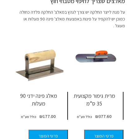
מאלצים שצריך לחיפוי מטבחי חוץ
על מנת לייצר החלקה יש צורך לגהץ במאלצ' החלקה פלדה כחולה
כמוכן יש להקפיד על פינות באמצעות מאלצ' פינה 90 מעלות או
מעוגל .
מרית גימור מקצועית
מאלג פינה ידני 90
35 ס”מ
מעלות
₪
177.00
₪
377.60
פרטי המוצר
פרטי המוצר