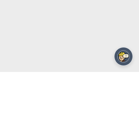
מפרט טכני מקוצר - העתק הדבק
חיפוי אנכי ואופקי במיקרוטופינג אוברליי ( ארה”ב )
מתוצרת בטון בטון, מערכת בטון פולימרי חד רכיבי
במריחה ישירה לחיפוי מטבח חיצוני בגמר סופי
מוחלק. בנוסף לכך שתי פוליספרטיק סופי חצי
מבריק / מבריק ( ארה”ב ) מתוצרת בטון בטון, גמיש
עמיד UV ושאינו מצהיב, כל החומרים במערכת