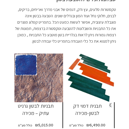
טקסטורות סלעים, עץ ודק, דגמים של אבני מדרך ואריחים, בריקים,
לבנים, חלוקי נחל ועוד המון ובגדלים שונים. הטבעה בבטון אינה
מוגבלת עיצובית, אפשר לעשות כמעט הכל. בתפריט קטלוג מוצרים
את כל התבניות והשבלונות להטבעה וטקסטורה ברצפות, תמונות של
רצפות גמורות ניתן לראות בגלריית בטון מוטבע כל התבניות , כמוכן
ניתן למצוא את כל כלי העבודה בתפריט כלי עבודה לבטון.
תבנית דמוי דק
תבניות לבטון גרניט
כ
לבטון-מכירה
עתיק – מכירה
ל
60
₪
5,015.00
₪
6,490.00