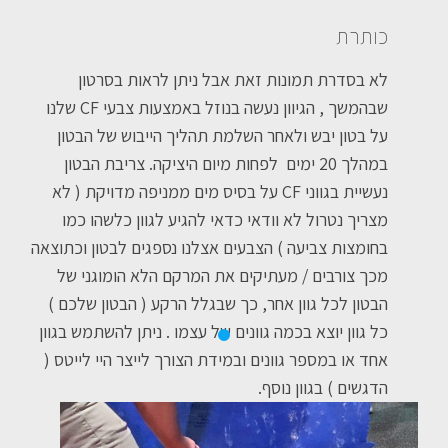
כותרת
לא בסדרת תמונות זאת אבל ניתן לראות בסרטון
שבהמשך , הגיוון נעשה בנוזל באמצעות צבעי CF שלנו
על בטון יבש ולאחר השלמת תהליך הייבוש של הבטון
במהלך 20 ימים לפחות מיום היציקה. צריבת הבטון
נעשיית בגווני CF על בסיס מים ממניפה מדויקת ( לא
מצריך נטרול לא וודאי כדאי להגיע לגוון כלשהו כמו
בחומצות צביעה ) הצבעים אצלנו נספגים לבטון וכתוצאה
מכך צורבים / מעתיקים את המרקם הלא הומוגני של
הבטון לכל גוון אחר, כך שבגלל הרקע ( הבטון שלכם )
כל גוון יוצא בכמה גוונים של עצמו . ניתן להשתמש בגוון
אחד או במספר גוונים ובמידת הצורך לייצר היי לייטס (
הדגשים ) בגוון נוסף.