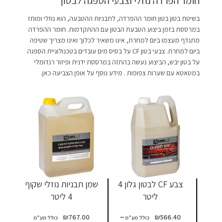
חומר הפרדה נוזלי וצבעי הספגה לבטון
בשיטת בטון בטון חומר ההפרדה, לתבניות ההטבעה, הוא נוזלי ומותז
במרססת בזמן ביצוע הטבעת הבטון עם ההתקדמות. חומר ההפרדה
מתנדף מעצמו ביום למחרת, אינו משאיר לכלוך ואינו מצריך שטיפה
ביום למחרת. צבעי בטון CF על בסיס מים עובדים בטכנולוגיית הספגה
על בטון יבש, הביצוע נעשה בהתזה במרססת ידנית ופיזור רנדומלי
במטאטא עם שערות צפופות . מידע נוסף על אופן הצביעה כאן.
צבע CF לבטון גלון 4
שמן תבניות נוזלי שקוף
ליטר
4 ליטר
–
₪
767.00
₪
566.40