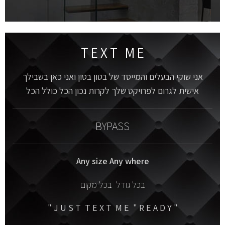
T E X T M E
אני שוקי הבעלים והמייסד של בטון בטון ואני כאן בשבילך
אישית לגרום לפרויקט שלך לקרות נכון הכל כולל הכל
BYPASS
Any size Any where
בכל גודל בכל מקום
" J U S T T E X T M E " R E A D Y "