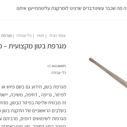
ה מה שכבר עשינו
דברים שרצינו לומר
קצת עלינו
תתייעץ איתנו
משלוח חבילות מדלת לדלת 2-4 ימי עסקים - 70-120 ש``ח
לחבילה עד 23 ק``ג
עמוד הבית
חנות
כלי עבודה
מגרפת בטון מקצועית – פיוש
מגרפת בטון מקצועית – פ
CC-MA24849PL
כלי עבודה
מגרפת בטון, הידוע גם בשם פיוש או מ
לפיזור, גריפה , דחיפה, משיכה, יישו
זה מבטיח שליטה בפיזור הבטון, מהירות
בשלבים הראשוניים של התקנת בטון רצ
מגרפות לשימושים דומים, מרביתם עוש
בעיקר בסוג החומר, סוג מוט האחיזה,