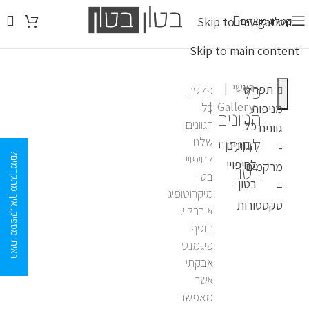
Skip to navigation
קטלוג מוצרים
Skip to main content
כל
ראשי
תפריט
פלטת
Gallery
כל
מניפות
הגוונים
הגוונים
כל
גוונים
לחיפויי
שלנו
הגוונים
-
לחיפויי
ראיתי מספיק, איך מתקדמים?
לחיפויי
מרקמים
בטון
בטון
בטון
–
מיקרוטופיג
טקסטורות
אוברליי.
תוסף
פיגמנט
אבקתי
אשר
מאפשר