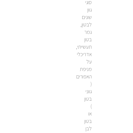
סוגי
גוון
שונים
לבטון,
גמר
בטון
תעשייתי,
אדריכלי
על
מניפת
האפורים
(
גווני
בטון
)
או
בטון
לבן