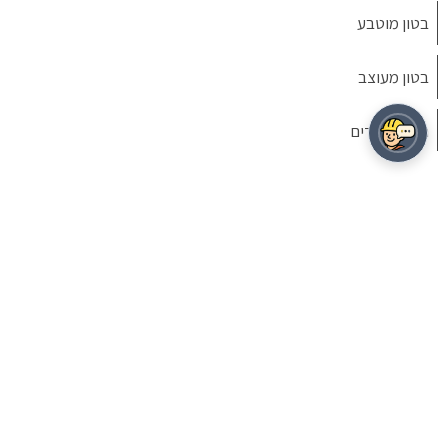
בטון מוטבע
בטון מעוצב
חיפוי עמודים
מיקרוטופינג
© נכסי הארץ בטון בטון ישראל כל הזכויות שמורות
אריחי בטון
חיפוי רצפות
תשלום מאובטח |
תקנון אתר ותנאי שימוש
|
זכות עיון במידע
|
מדיניות פרטיות
|
הסדרי נגישות
|
תקנון שימוש במחשבוני עלויות
|
08-9155511
|
לביטול עסקה
חיפוי קירות
עיצוב אתר
|
בניית אתר
חיפוי מדרגות