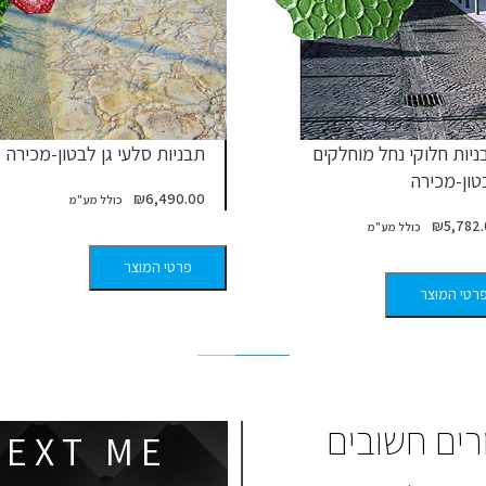
ניות חלוקי נחל מוחלקים
תבניות סלעי גן לבטון-מכירה
טון-מכירה
₪
6,490.00
₪
5,782
פרטי המוצר
רטי המוצר
רים חשובים
 E X T M E