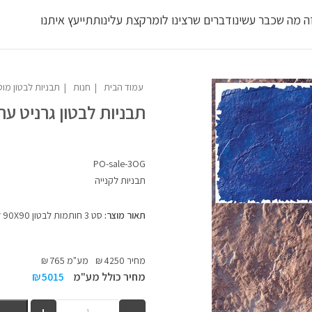
ה מה שכבר עשינו
דברים שרצינו לומר
קצת עלינו
תתייעץ איתנו
עמוד הבית
חנות
תבניות לבטון מוטבע
תבניות לבטון גרניט עת
PO-sale-3OG
תבניות לקנייה
תאור מוצר:
סט 3 חותמות לבטון 90X90 למכירה
מחיר
4250
₪
מע"מ
765
₪
מחיר כולל מע"מ
5015
₪