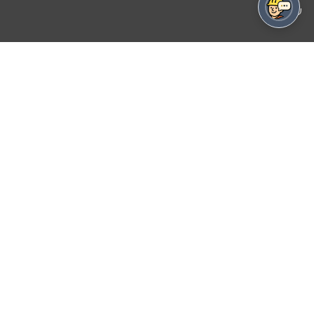
מיקרוטרצו
אפוקסי
ננו אפוקסי
שמורות
פייבר פליז
צבע לבטון
שיקום בטון
חומרים לעיצוב בטון
רסטורציה ושחזור בטון
אלמנטים מעוצבים מבטון
כלי עבודה לבטון