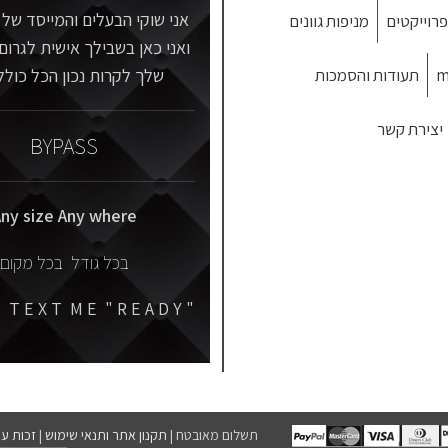
אני שוקי הבעלים והמייסד של ב
פרוייקטים
מניפות גוונים
ואני כאן בשבילך אישית לגרום
m
תעודות והסמכות
שלך לקרות נכון הכל כולל
יצירת קשר
BYPASS
ny size Any where
בכל גודל בכל מקום
" J U S T T E X T M E " R E A D Y "
תשלום מאובטח |
תקנון אתר ותנאי שימוש
|
זכות עי