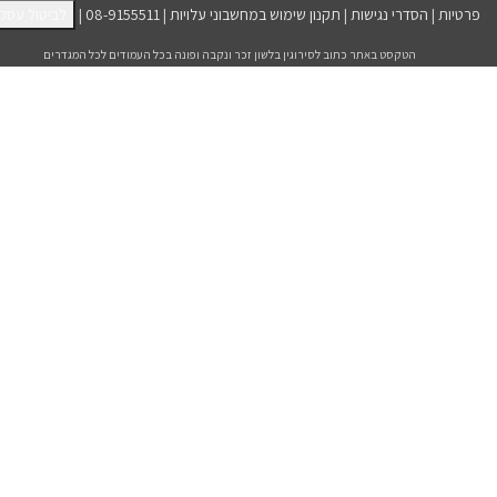
פרטיות
|
הסדרי נגישות
|
תקנון שימוש במחשבוני עלויות
|
08-9155511
|
לביטול עסק
הטקסט באתר כתוב לסירוגין בלשון זכר ונקבה ופונה בכל העמודים לכל המגדרים