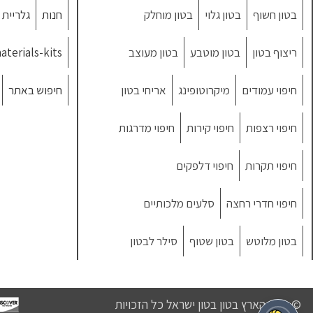
בטון חשוף
בטון גלוי
בטון מוחלק
חנות
גלריית 
ריצוף בטון
בטון מוטבע
בטון מעוצב
aterials-kits
חיפוי עמודים
מיקרוטופינג
אריחי בטון
חיפוש באתר
חיפוי רצפות
חיפוי קירות
חיפוי מדרגות
חיפוי תקרות
חיפוי דלפקים
חיפוי חדרי רחצה
סלעים מלכותיים
בטון מלוטש
בטון שטוף
סילר לבטון
תחזוקת בטון
בטון סופי
טרצו
© נכסי הארץ בטון בטון ישראל כל הזכויות