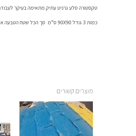
טקסטורה סלע גרניט עתיק מתאימה בעיקר לעבודה
כמות 3 גודל 90X90 ס”מ סך הכל שטח הטבעה אחת כ-2.5 מטר , פרוליין .
מוצרים קשורים