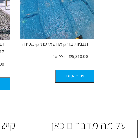
תבניות בריק ארופאי עתיק-מכירה
תב
לב
₪
5,310.00
.00
פרטי המוצר
פ
על מה מדברים כאן
קישו