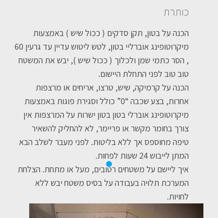
כותרת
הכנה על בטון, תקן סדקים ( ככול שיש ) באמצעות
מיקרוטופינג אוברליי בטון, לטש ליטוש עדיין עד גרעין 60
, הסר כתמי שמן ולכלוך ( ככול שיש ), יבש את המשטח
טוב טוב לפני התחלת היישום.
הכנה על קרמיקה, שיש, טרצו, אריחים או מרצפות
אחרות, בצע שכבה “0” כולל וסגירת פוגות באמצעות
מיקרוטופינג אוברלי בטון בטון ישרות על המרצפות אין
צורך בחומר מקשר או פריימר, לא להחליק להשאיר
טיפה מחוספס אך ללא בליטות. לפני מעבר לשלב הבא
המתן לייבוש 24 שעות לפחות.
איך ליישם על משטחים רטובים, מעל או מתחת. הצלחת
המערכת תלויה בעבודה על בסיס משטח יבש ללא
לחויות.