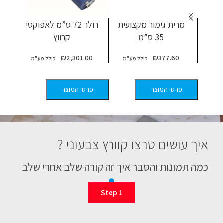
מרית גימור מקצועית
רולר 72 ס”מ לאפוקסי
ר
35 ס”מ
קרווץ
0
₪
2,301.00
₪
377.60
פר
פרטי המוצר
פרטי המוצר
איך עושים טרצו קוורץ צבעוני ?
כמה תמונות והסבר איך זה קורה שלב אחרי שלב
Step 1