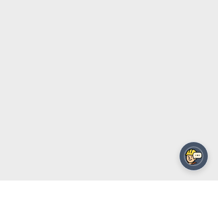
מפרט טכני מקוצר למילוי מכרזים - העתק
הדבק