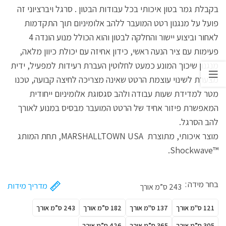
בקבלת גמר בטון איכותי בכל עבודות הבטון . סרגל ויברציוני זה
פועל על מנגנון רטט המועבר ללהב אלומיניום תוך התקדמות
לאחור וביצוע יישור והחלקה לבטון והוא הכולל מנוע הונדה 4
פעימות עם ציר הנעה ראשי, כידון אחיזה עם יכולת כיוון מלאה,
מנגנון שיכוך המונע כמעט לחלוטין העברת רעידות למפעיל, ידית
מצערת לשינוי עוצמת הרטט שאינה מצריכה לחיצה קבועה, טכנו
מטר למדידת שעות עבודה ולהב סגסוגת אלומיניום ייחודית
המאפשרת פיזור אחיד של הרטט המועבר מבסיס במנוע לאורך
להב הסרגל.
מוצר איכותי, מתוצרת MARSHALLTOWN USA, תחת המותג
™Shockwave.
בחר מידה
מדריך מידות
243 ס”מ אורך
121 ס"מ אורך
137 ס"מ אורך
182 ס”מ אורך
243 ס”מ אורך
305 ס”מ אורך
365 ס”מ אורך
426 ס”מ אורך