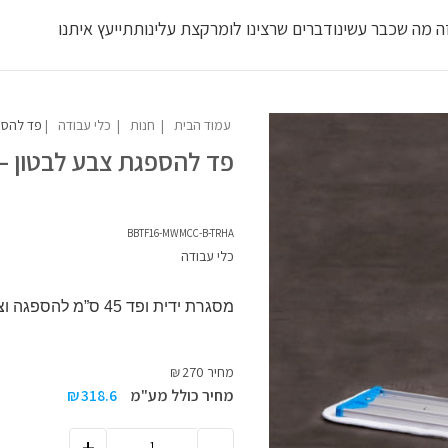
ה מה שכבר עשינו
דברים שרצינו לומר
קצת עלינו
תתייעץ איתנו
משלוח חבילות מדלת לדלת 2-4 ימי עסקים - 70-120 ש``ח
לחבילה עד 23 ק``ג
עמוד הבית
חנות
כלי עבודה
פד להספגת צבע לבטון – קיט
פד להספגת צבע לבטון – 
BBTF16-MWMCC-B-TRHA
כלי עבודה
מסגרת ידית ופד 45 ס”מ להספגה וצביעת בטון
מחיר
270
₪
מחיר כולל מע"מ
318.6
₪