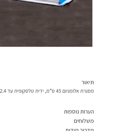
תיאור
מסגרת אלומניום 45 ס”מ, ידית טלסקופית עד 2.4 מטר ופד 45 ס”מ להספגה וצביעת בטון. מוצר מושלם לחידוש משטחי בטון
הערות נוספות
משלוחים
מדריך מידות