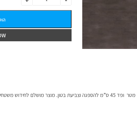
הוס
OW