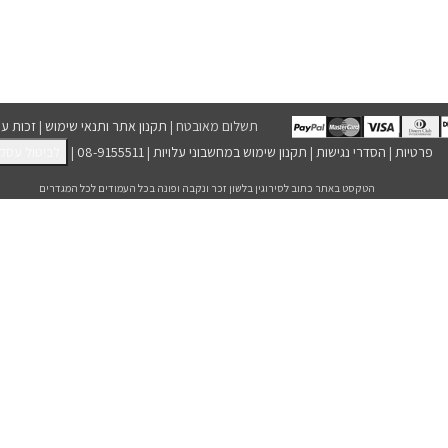
תשלום מאובטח |
תקנון אתר ותנאי שימוש
|
זכות עי
פרטיות
|
הסדרי נגישות
|
תקנון שימוש במחשבוני עלויות
|
08-9155511
|
לביטול עסק
הטקסט באתר כתוב לסירוגין בלשון זכר ונקבה ופונה בכל העמודים לכל המגדרים