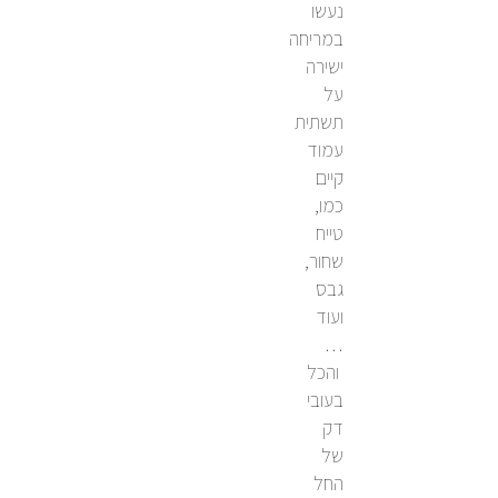
נעשו
במריחה
ישירה
על
תשתית
עמוד
קיים
כמו,
טייח
שחור,
גבס
ועוד
…
והכל
בעובי
דק
של
החל