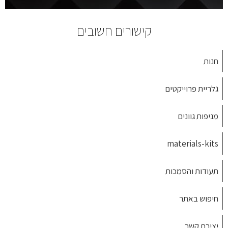
בכל גודל בכל מקום
" J U S T T E X T M E " R E A D Y "
קישורים חשובים
חנות
גלריית פרוייקטים
מניפות גוונים
materials-kits