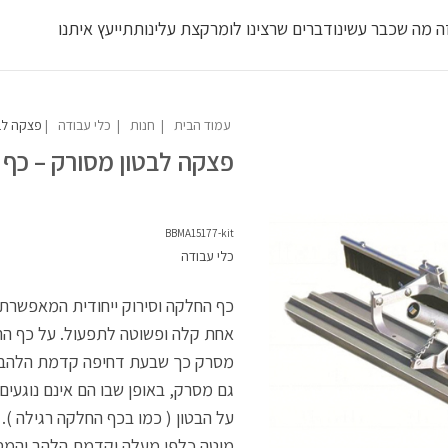
ה מה שכבר עשינו
דברים שרצינו לומר
קצת עלינו
תתייעץ איתנו
משלוח חבילות מדלת לדלת 2-4 ימי עסקים - 70-120 ש``ח
לחבילה עד 23 ק``ג
עמוד הבית
חנות
כלי עבודה
פצקה לבטון מסורק – כף מחליקים לסרוק בטון
פצקה לבטון מסורק – כף 
BBMA15177-kit
כלי עבודה
כף החלקה וסירוק ייחודית המאפשרת 
אחת קלה ופשוטה לתפעול. על כף הה
מסרק כך שבעת דחיפה קדמת הלהב 
גם מסרק, באופן שבו הם אינם נוגעים
על הבטון ( כמו בכף החלקה רגילה )
מוטה כלפי מעלה וקדמת הלהב והמסר