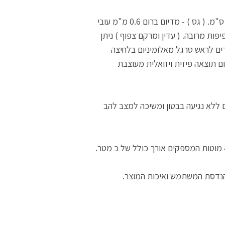
המייצר על הבטון הטרי גמר בטון מסורק מעוצב. קיימים 4 סוגים: - הרד ברום 0.8 מ"מ עובי באורך 12 ס"מ. ( גס ) - מדיום ברום 0.6 מ"מ עובי
ט ברום 0.4 מ"מ עובי באורך 8.5 ס"מ ( עדין ) - הורס הייר 0.1 מ"מ עובי באורך 7.5 ס"מ בצפיפות מרובה. ( עדין ומרקם צפוף ) ניתן
רים לראש סרגל מאלומיניום בלחיצה
קסימום תוצאה פיזית ויזואלית מעוצבת
ללא נגיעה בבטון ומשיכה למצב להב
 הנדסת המשתמש ואיכות המוצר.