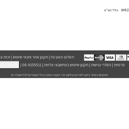
₪
62
תשלום מאובטח |
תקנון אתר ותנאי שימוש
|
זכות עי
פרטיות
|
הסדרי נגישות
|
תקנון שימוש במחשבוני עלויות
|
08-9155511
|
לביטול עסק
הטקסט באתר כתוב לסירוגין בלשון זכר ונקבה ופונה בכל העמודים לכל המגדרים