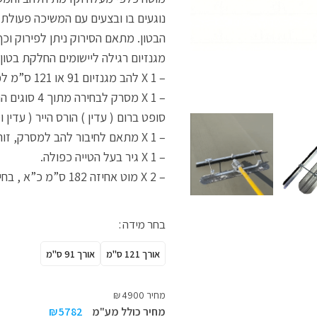
נוגעים בו ובצעים עם המשיכה פעולת
הבטון. מתאם הסירוק ניתן לפירוק ו
מגנזיום רגילה ליישומים החלקת בטון.
– 1 X להב מגנזיום 91 או 121 ס”מ לפי בחירה.
– 1 X מסרק לב
סופט ברום ( עדין ) הורס הייר ( עדין 
– X 1 מתאם לחיבור להב למסרק, זוהי תושבת בעלת אפשרות לכיוון זווית.
– 1 X גיר בעל הטייה כפולה.
– 2 X מוט אחיזה 182 ס”מ כ”א , בחיבור קליק.
בחר מידה
אורך 121 ס"מ
אורך 91 ס"מ
מחיר
4900
₪
מחיר כולל מע"מ
5782
₪