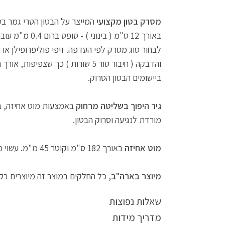
מסרק בטון מקצועי
לבחור סוג מסרק לפי העדפה. זיפי פוליפרופילן או
והדבקה ( חיבור טור 5 שורות ) כ
ביישומים הבטון הסרוק.
גיר היפוך בשליטה מרחוק
באמצעות מוט אחיזה, ב
מורדת לנגיעה וסרוק הבטון.
מוט אחיזה
באורך 182 ס"מ וקוטר 45 מ"מ. עשוי מאלומיניום בחיבור "קליק" לגיר ואפשרות לחיבור הארכה ( קליק ) עד 4 מוטות המספקים אורך כולל של כ מטר.
מיוצר בארה"ב
, כל החלקים במוצר זה מיוצרים בק
שאלות נפוצות
מדריך מידות