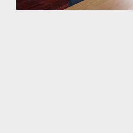
אגרגטים
ואבני חן