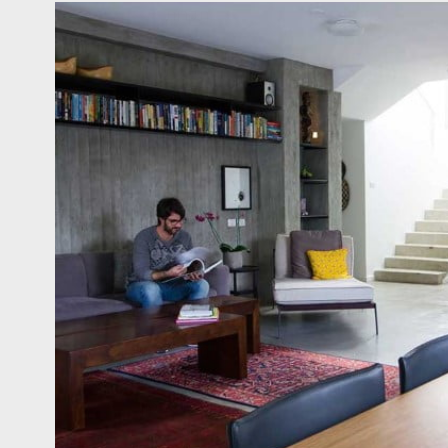
תקרות
כלי עבודה
תבניות
לבטון
מוטבע
עזרים
לעיצוב
בבטון
שיקום תיקון
ניקוי
ותחזוקה
לבטון
חומר הפרדה
לתבניות
ליטוש בטון
טרצו,