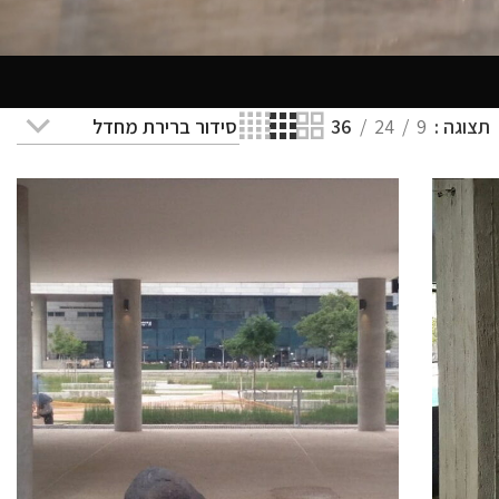
תצוגה
9
24
36