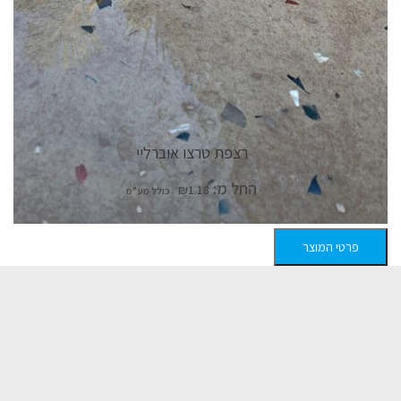
רצפת טרצו אוברליי
החל מ:
₪
1.18
פרטי המוצר