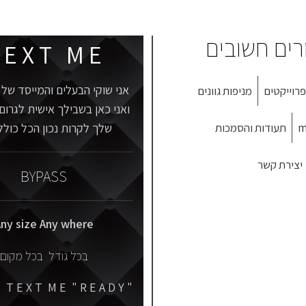
רים חשובים
 E X T M E
אני שוקי הבעלים והמייסד של ב
פרוייקטים
מניפות גוונים
ואני כאן בשבילך אישית לגרום
m
תעודות והסמכות
שלך לקרות נכון הכל כולל
יצירת קשר
BYPASS
ny size Any where
בכל גודל בכל מקום
" J U S T T E X T M E " R E A D Y "