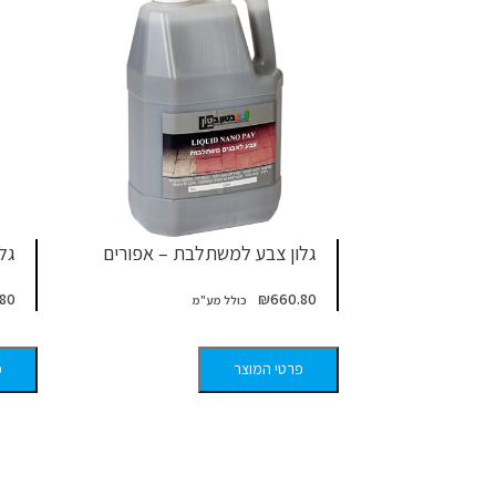
גלון צבע למשתלבת – אפורים
גל
80
₪
660.80
פרטי המוצר
פ