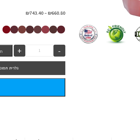
₪
743.40
–
₪
660.80
חש
גלרית תמונו