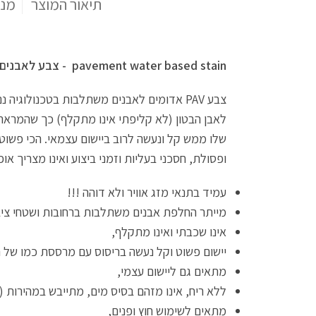
תיאור המוצר
מני
pavement water based stain - צבע לאבנים משתלבות
שלו ממש קל ונעשה לרוב ביישום עצמאי. הכי פשוט, 
ופסולת, חסכני בעליות וזמני ביצוע ואינו מצריך או
עמיד בתנאי מזג אוויר ולא דוהה !!!
מייתר החלפת אבנים משתלבות ברחובות ושטחי ציבו
אינו שכבתי ואינו מתקלף,
יישום פשוט וקל נעשה בריסוס עם מרססת כמו של 
מתאים גם ליישום עצמי,
ללא ריח, אינו מזהם בסיס מים, מתייבש במהירות (15-20 דקות) לנגיעה, שעתיים לדריכה, 48 שעות לשטיפה,
מתאים לשימוש חוץ ופנים,