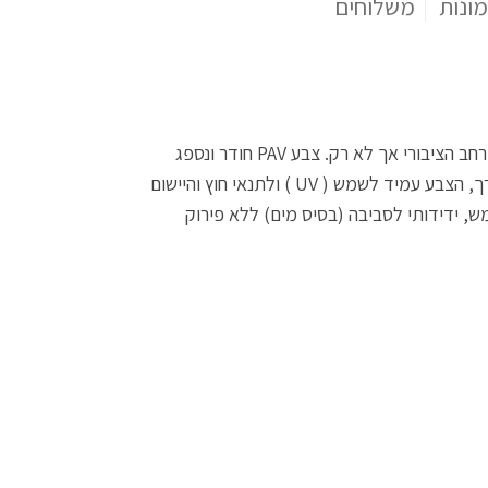
מונות
משלוחים
צבע PAV אדומים לאבנים משתלבות בטכנולוגיה ננו מתקדמת לחידוש גוון של "אבני הרחוב" המיועד לתחזוקה וחידוש במרחב הציבורי אך לא רק. צבע PAV חודר ונספג
לאבן הבטון (לא קליפתי אינו מתקלף) כך שהמראה ומרקם אבן הבטון נשאר טבעי עם גוון חדש ורענן או בשינוי גוון לפי הצורך, הצבע עמיד לשמש ( UV ) ולתנאי חוץ והיישום
מש, ידידותי לסביבה (בסיס מים) ללא פירוק