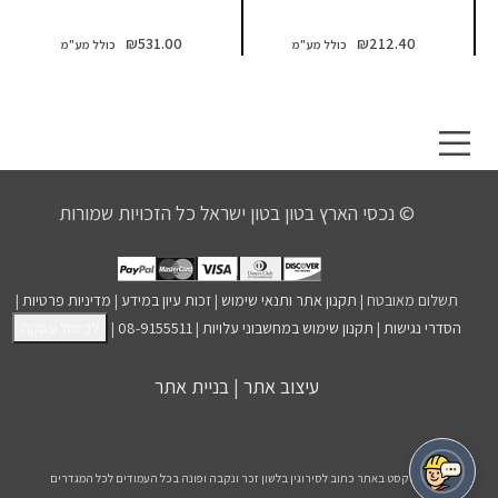
₪
531.00
₪
212.40
© נכסי הארץ בטון בטון ישראל כל הזכויות שמורות
תשלום מאובטח |
תקנון אתר ותנאי שימוש
|
זכות עיון במידע
|
מדיניות פרטיות
|
הסדרי נגישות
|
תקנון שימוש במחשבוני עלויות
|
08-9155511
|
לביטול עסקה
עיצוב אתר
|
בניית אתר
הטקסט באתר כתוב לסירוגין בלשון זכר ונקבה ופונה בכל העמודים לכל המגדרים